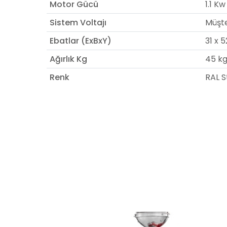
Motor Gücü
1.1 Kw
Sistem Voltajı
Müşte
Ebatlar (ExBxY)
31 x 5
Ağırlık Kg
45 kg
Renk
RAL S