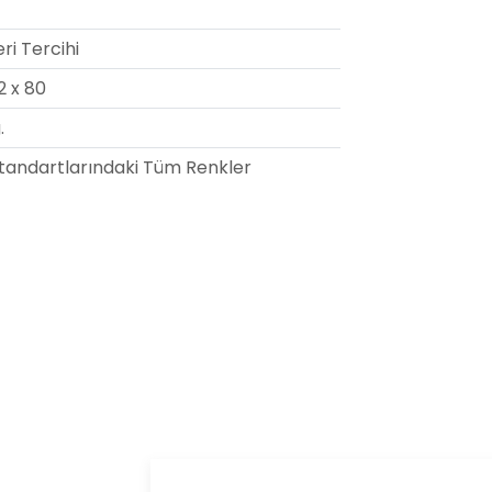
ri Tercihi
2 x 80
.
tandartlarındaki Tüm Renkler