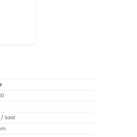
r
10
 / Saat
mm.